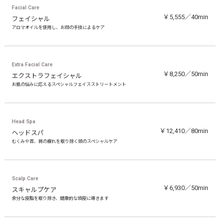
Facial Care
￥5,555／40min
フェイシャル
アロマオイルを使用し、お顔の手技によるケア
Extra Facial Care
￥8,250／50min
エクストラフェイシャル
お肌の悩みに応えるスペシャルフェイスストリートメント
Head Spa
￥12,410／80min
ヘッドスパ
むくみや首、肩の疲れを取り除く頭のスペシャルケア
Scalp Care
￥6,930／50min
スキャルプケア
余分な皮脂を取り除き、健康的な頭皮に導きます